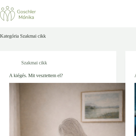
Skip
to
content
Kategória
Szakmai cikk
Szakmai cikk
A kiégés. Mit vesztettem el?