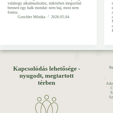
valahogy alkalmazkodsz, miközben megszólal
benned egy halk mondat: nem baj, most nem
fontos.
Goschler Mónika
2026.05.04.
Kapcsolódás lehetősége -
Jo
nyugodt, megtartott
térben
Adat
C
S
Sz