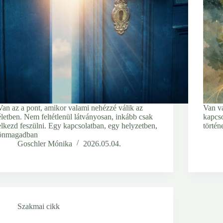
Van az a pont, amikor valami nehézzé válik az
Van va
életben. Nem feltétlenül látványosan, inkább csak
kapcs
elkezd feszülni. Egy kapcsolatban, egy helyzetben,
történ
önmagadban
Goschler Mónika
2026.05.04.
Szakmai cikk