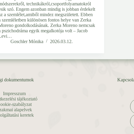
módszerekről, technikákról,csoportfolyamatokról
esik szó. Engem azonban mindig is jobban érdekelt
az a szemlélet,amiből mindez megszületett. Ebben
a szemléletben különösen fontos helye van Zerka
Moreno gondolkodásának. Zerka Moreno nemcsak
a pszichodráma egyik megalkotója volt – Jacob
Levi…
Goschler Mónika
2026.03.12.
gi dokumentumok
Kapcsola
Impresszum
kezelési tájékoztató
ookie-szabályzat
zakmai alapelvek
olgáltatási keretek