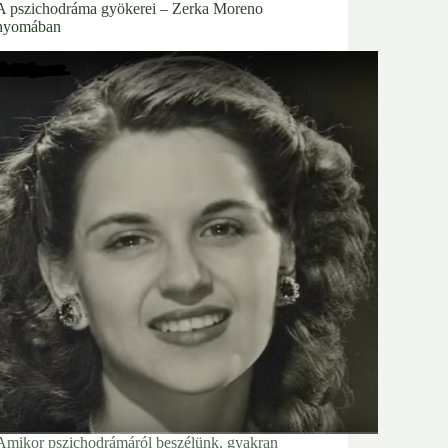
A pszichodráma gyökerei – Zerka Moreno
nyomában
Amikor pszichodrámáról beszélünk, gyakran