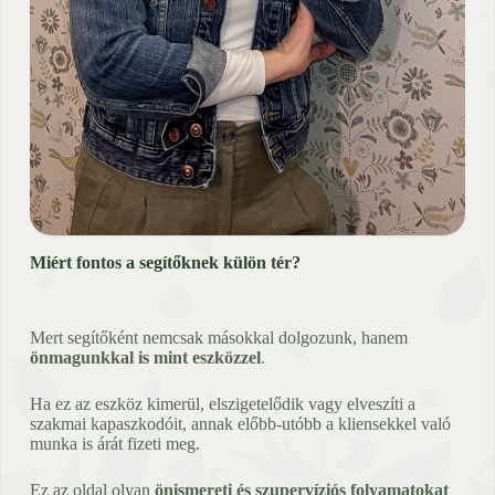
Miért fontos a segítőknek külön tér?
Mert segítőként nemcsak másokkal dolgozunk, hanem
önmagunkkal is mint eszközzel
.
Ha ez az eszköz kimerül, elszigetelődik vagy elveszíti a
szakmai kapaszkodóit, annak előbb-utóbb a kliensekkel való
munka is árát fizeti meg.
Ez az oldal olyan
önismereti és szupervíziós folyamatokat