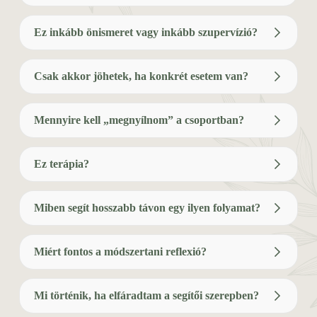
Ez inkább önismeret vagy inkább szupervízió?
Csak akkor jöhetek, ha konkrét esetem van?
Mennyire kell „megnyílnom” a csoportban?
Ez terápia?
Miben segít hosszabb távon egy ilyen folyamat?
Miért fontos a módszertani reflexió?
mit
Mi történik, ha elfáradtam a segítői szerepben?
miért
hogyan