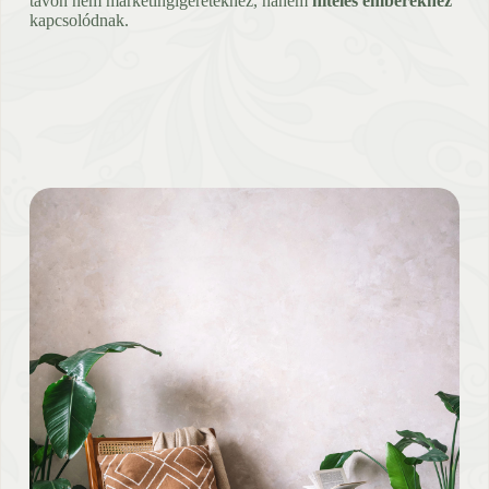
távon nem marketingígéretekhez, hanem
hiteles emberekhez
kapcsolódnak.