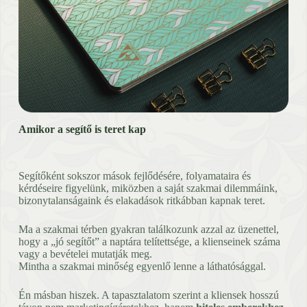
Amikor a segítő is teret kap
Segítőként sokszor mások fejlődésére, folyamataira és
kérdéseire figyelünk, miközben a saját szakmai dilemmáink,
bizonytalanságaink és elakadások ritkábban kapnak teret.
Ma a szakmai térben gyakran találkozunk azzal az üzenettel,
hogy a „jó segítőt” a naptára telítettsége, a klienseinek száma
vagy a bevételei mutatják meg.
Mintha a szakmai minőség egyenlő lenne a láthatósággal.
Én másban hiszek. A tapasztalatom szerint a kliensek hosszú