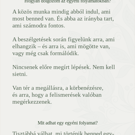
Hogyan dolgozom az egyéni folyamatokban?
A közös munka mindig abból indul, ami
most benned van. És abba az irányba tart,
ami számodra fontos.
A beszélgetések során figyelünk arra, ami
elhangzik – és arra is, ami mögötte van,
vagy még csak formálódik.
Nincsenek előre megírt lépések. Nem kell
sietni.
Van tér a megállásra, a körbenézésre,
és arra, hogy a felismerések valóban
megérkezzenek.
Mit adhat egy egyéni folyamat?
Tisztábbá válhat, mi történik benned egy-